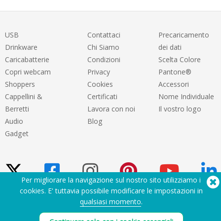
USB
Contattaci
Precaricamento
Drinkware
Chi Siamo
dei dati
Caricabatterie
Condizioni
Scelta Colore
Copri webcam
Privacy
Pantone®
Shoppers
Cookies
Accessori
Cappellini &
Certificati
Nome Individuale
Berretti
Lavora con noi
Il vostro logo
Audio
Blog
Gadget
Per migliorare la navigazione sul nostro sito utilizziamo i
cookies. E' tuttavia possibile modificare le impostazioni in
qualsiasi momento
.
Hai bisogno di aiuto? Tel:
(650) 938-3500 (US)
®
Copyright © 2026 Flashbay