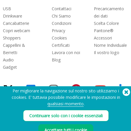
USB
Contattaci
Precaricamento
Drinkware
Chi Siamo
dei dati
Caricabatterie
Condizioni
Scelta Colore
Copri webcam
Privacy
Pantone®
Shoppers
Cookies
Accessori
Cappellini &
Certificati
Nome Individuale
Berretti
Lavora con noi
Il vostro logo
Audio
Blog
Gadget
Per migliorare la navigazione sul nostro sito utilizziamo i
cookies. E' tuttavia possibile modificare le impostazioni in
qualsiasi momento
.
Hai bisogno di aiuto? Tel:
(650) 938-3500 (US)
®
Continuare solo con i cookie essenziali
Copyright © 2026 Flashbay
Accettare tutti i cookie