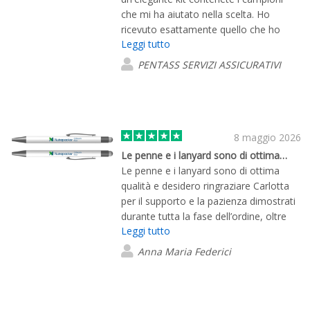
che mi ha aiutato nella scelta. Ho
ricevuto esattamente quello che ho
Leggi tutto
ordinato cioè un prodotto di qualità con
stampa del logo perfetta. Ottimo
PENTASS SERVIZI ASSICURATIVI
servizio clienti.
8 maggio 2026
Le penne e i lanyard sono di ottima…
Le penne e i lanyard sono di ottima
qualità e desidero ringraziare Carlotta
per il supporto e la pazienza dimostrati
durante tutta la fase dell’ordine, oltre
Leggi tutto
che per aver seguito con attenzione
una consegna particolarmente urgente.
Anna Maria Federici