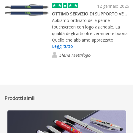
12 gennaio 2026
OTTIMO SERVIZIO DI SUPPORTO VENDITA
Abbiamo ordinato delle penne
touchscreen con logo aziendale. La
qualità degli articoli è veramente buona.
Quello che abbiamo apprezzato
Leggi tutto
maggiormente è stata l'assistenza
continua ed informazioni puntuali sullo
Elena Mettifogo
stato dell'ordine e della spedizione.
Veramente affidabili.
Prodotti simili