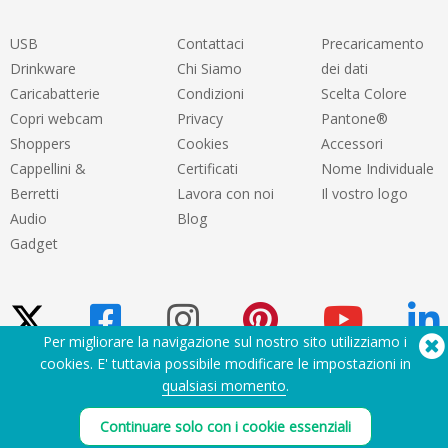
USB
Contattaci
Precaricamento
Drinkware
Chi Siamo
dei dati
Caricabatterie
Condizioni
Scelta Colore
Copri webcam
Privacy
Pantone®
Shoppers
Cookies
Accessori
Cappellini &
Certificati
Nome Individuale
Berretti
Lavora con noi
Il vostro logo
Audio
Blog
Gadget
Per migliorare la navigazione sul nostro sito utilizziamo i
cookies. E' tuttavia possibile modificare le impostazioni in
qualsiasi momento
.
Hai bisogno di aiuto? Tel:
(650) 938-3500 (US)
®
Copyright © 2026 Flashbay
Continuare solo con i cookie essenziali