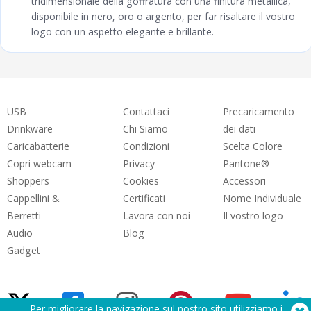
tridimensionale della goffratura con una finitura metallica,
disponibile in nero, oro o argento, per far risaltare il vostro
logo con un aspetto elegante e brillante.
USB
Contattaci
Precaricamento
Drinkware
Chi Siamo
dei dati
Caricabatterie
Condizioni
Scelta Colore
Copri webcam
Privacy
Pantone®
Shoppers
Cookies
Accessori
Cappellini &
Certificati
Nome Individuale
Berretti
Lavora con noi
Il vostro logo
Audio
Blog
Gadget
Per migliorare la navigazione sul nostro sito utilizziamo i