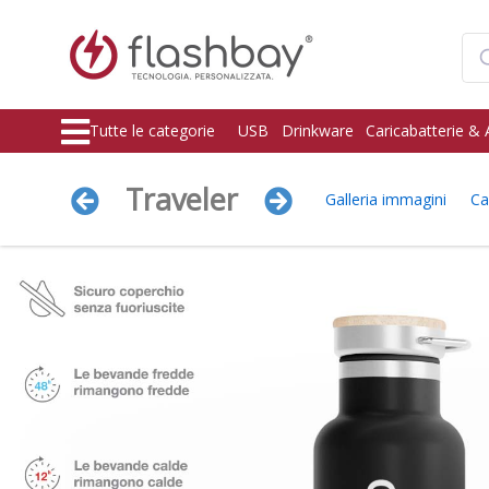
Tutte le categorie
USB
Drinkware
Caricabatterie & 
Traveler
Galleria immagini
Ca