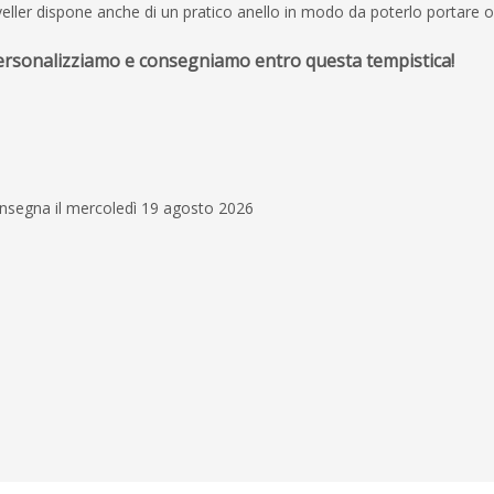
aveller dispone anche di un pratico anello in modo da poterlo portare 
personalizziamo e consegniamo entro questa tempistica!
28 maggio 2026
Ottima esperienza dall
consegna. Prodotto di
grafica all’altezza del
onsegna il mercoledì 19 agosto 2026
Simone Cremisi