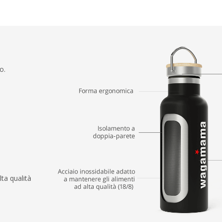
o.
lta qualità