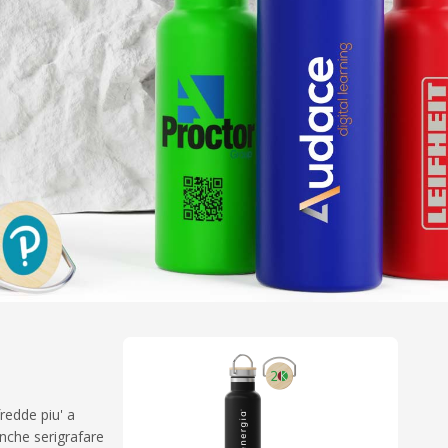
redde piu' a
anche serigrafare