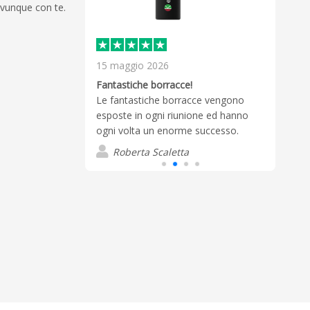
ovunque con te.
15 maggio 2026
27 f
’inizio alla
Prodo
Fantastiche borracce!
 livello e
Gradi
Le fantastiche borracce vengono
le aspettative.
esposte in ogni riunione ed hanno
R
ogni volta un enorme successo.
o
Roberta Scaletta