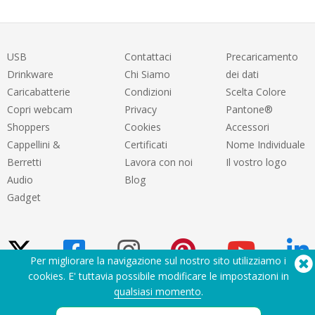
USB
Contattaci
Precaricamento
Drinkware
Chi Siamo
dei dati
Caricabatterie
Condizioni
Scelta Colore
Copri webcam
Privacy
Pantone®
Shoppers
Cookies
Accessori
Cappellini &
Certificati
Nome Individuale
Berretti
Lavora con noi
Il vostro logo
Audio
Blog
Gadget
Per migliorare la navigazione sul nostro sito utilizziamo i
cookies. E' tuttavia possibile modificare le impostazioni in
qualsiasi momento
.
Hai bisogno di aiuto? Tel:
(650) 938-3500 (US)
®
Copyright © 2026 Flashbay