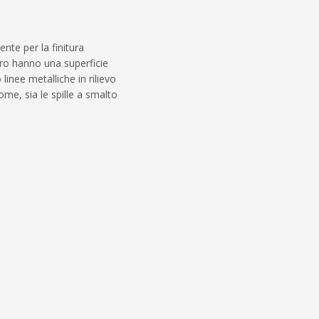
nte per la finitura
duro hanno una superficie
inee metalliche in rilievo
me, sia le spille a smalto