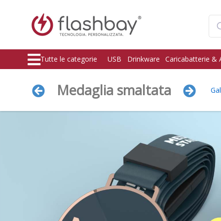
Tutte le categorie
USB
Drinkware
Caricabatterie & 
Medaglia smaltata
Gal