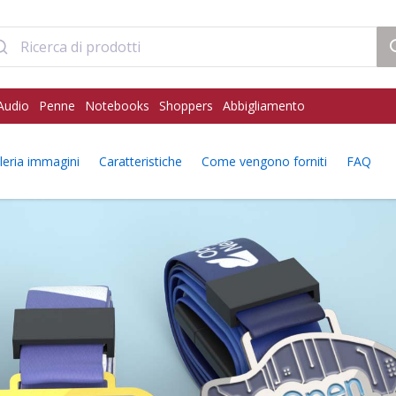
Audio
Penne
Notebooks
Shoppers
Abbigliamento
leria immagini
Caratteristiche
Come vengono forniti
FAQ