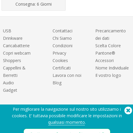
Consegna:
6 Giorni
USB
Contattaci
Precaricamento
Drinkware
Chi Siamo
dei dati
Caricabatterie
Condizioni
Scelta Colore
Copri webcam
Privacy
Pantone®
Shoppers
Cookies
Accessori
Cappellini &
Certificati
Nome Individuale
Berretti
Lavora con noi
Il vostro logo
Audio
Blog
Gadget
Per migliorare la navigazione sul nostro sito utilizziamo i
cookies. E' tuttavia possibile modificare le impostazioni in
qualsiasi momento
.