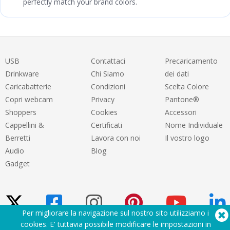
perfectly match your brand colors.
USB
Contattaci
Precaricamento
Drinkware
Chi Siamo
dei dati
Caricabatterie
Condizioni
Scelta Colore
Copri webcam
Privacy
Pantone®
Shoppers
Cookies
Accessori
Cappellini &
Certificati
Nome Individuale
Berretti
Lavora con noi
Il vostro logo
Audio
Blog
Gadget
Per migliorare la navigazione sul nostro sito utilizziamo i
cookies. E' tuttavia possibile modificare le impostazioni in