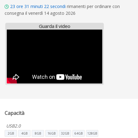
23
ore
31
minuti
21
secondi
rimanenti per ordinare con
consegna il venerdì 14 agosto 2026
Guarda il video
Capacità
USB2.0
2GB
4GB
8GB
16GB
32GB
64GB
128GB