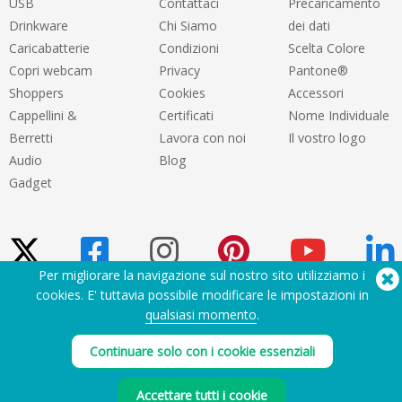
USB
Contattaci
Precaricamento
Drinkware
Chi Siamo
dei dati
Caricabatterie
Condizioni
Scelta Colore
Copri webcam
Privacy
Pantone®
Shoppers
Cookies
Accessori
Cappellini &
Certificati
Nome Individuale
Berretti
Lavora con noi
Il vostro logo
Audio
Blog
Gadget
Per migliorare la navigazione sul nostro sito utilizziamo i
cookies. E' tuttavia possibile modificare le impostazioni in
Hai bisogno di aiuto? Tel:
(650) 938-3500 (US)
qualsiasi momento
.
®
Copyright © 2026 Flashbay
Continuare solo con i cookie essenziali
Accettare tutti i cookie