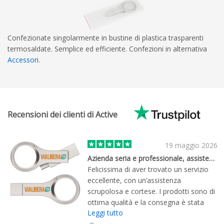
Confezionate singolarmente in bustine di plastica trasparenti
termosaldate. Semplice ed efficiente. Confezioni in alternativa
Accessori
.
Recensioni dei clienti di Active
19 maggio 2026
Azienda seria e professionale, assistenza clienti top.
Felicissima di aver trovato un servizio
eccellente, con un’assistenza
scrupolosa e cortese. I prodotti sono di
ottima qualità e la consegna è stata
Leggi tutto
ancora più veloce dei giorni previsti. Alla