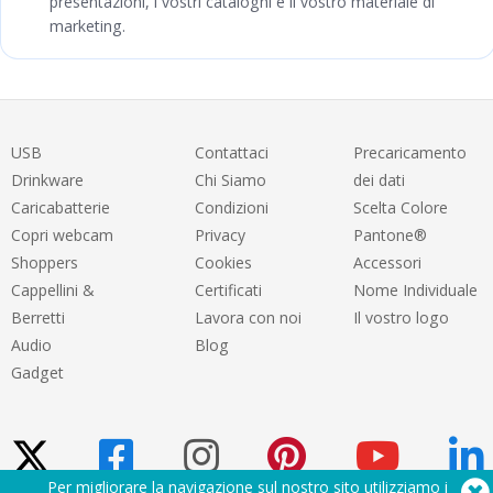
presentazioni, i vostri cataloghi e il vostro materiale di
marketing.
USB
Contattaci
Precaricamento
Drinkware
Chi Siamo
dei dati
Caricabatterie
Condizioni
Scelta Colore
Copri webcam
Privacy
Pantone®
Shoppers
Cookies
Accessori
Cappellini &
Certificati
Nome Individuale
Berretti
Lavora con noi
Il vostro logo
Audio
Blog
Gadget
Per migliorare la navigazione sul nostro sito utilizziamo i