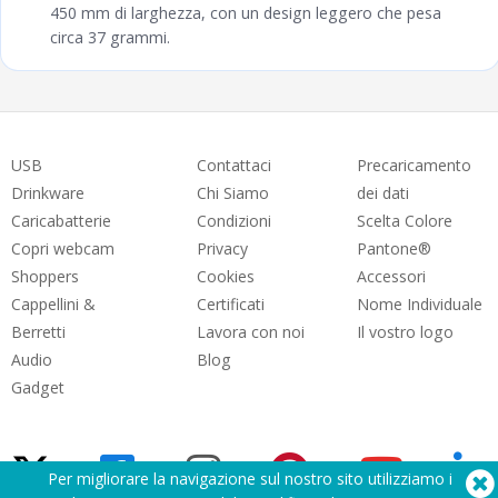
450 mm di larghezza, con un design leggero che pesa
circa 37 grammi.
USB
Contattaci
Precaricamento
Drinkware
Chi Siamo
dei dati
Caricabatterie
Condizioni
Scelta Colore
Copri webcam
Privacy
Pantone®
Shoppers
Cookies
Accessori
Cappellini &
Certificati
Nome Individuale
Berretti
Lavora con noi
Il vostro logo
Audio
Blog
Gadget
Per migliorare la navigazione sul nostro sito utilizziamo i