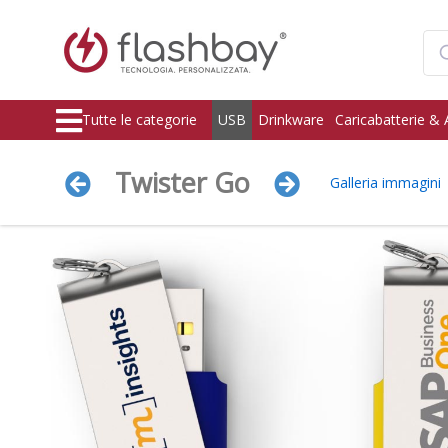
Tutte le categorie
USB
Drinkware
Caricabatterie & 
Twister Go
Galleria immagini