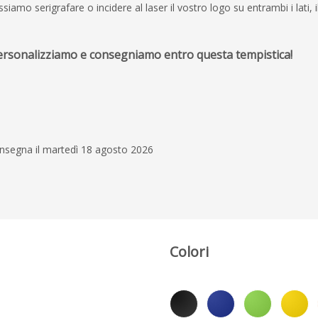
amo serigrafare o incidere al laser il vostro logo su entrambi i lati, i
personalizziamo e consegniamo entro questa tempistica!
3 agosto 2026
Azienda Seria
Azienda seria, person
affidabile. Prodotti di
Spedizione veloce e 
onsegna il martedì 18 agosto 2026
Michele Guzzetti
Colori