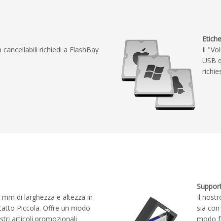
Etich
n cancellabili richiedi a FlashBay
Il "V
USB q
richie
Support
 mm di larghezza e altezza in
Il nost
scatto Piccola. Offre un modo
sia con
stri articoli promozionali
modo fa