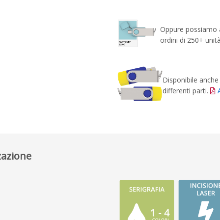
Oppure possiamo ab
ordini di 250+ unit
Disponibile anche i
differenti parti.
zazione