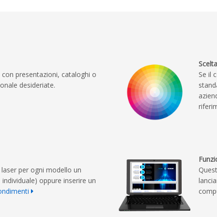
Scelt
 con presentazioni, cataloghi o
Se il 
onale desideriate.
stand
azien
rifer
Funzi
laser per ogni modello un
Quest
individuale) oppure inserire un
lanci
ondimenti
comp