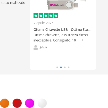
l tutto realizzato
7 aprile 2026
1 di
Fanta
Ottime Chiavette USB - Ottima Stampa
intui
ale disponibile e
Ottime chiavette, assistenza clienti
sono 
 qualità.
ineccepibile. Consigliato. 10 +++
tutto
impeccabile.
Matt
Leggi
della
estr
G
lo h
un gi
avevo