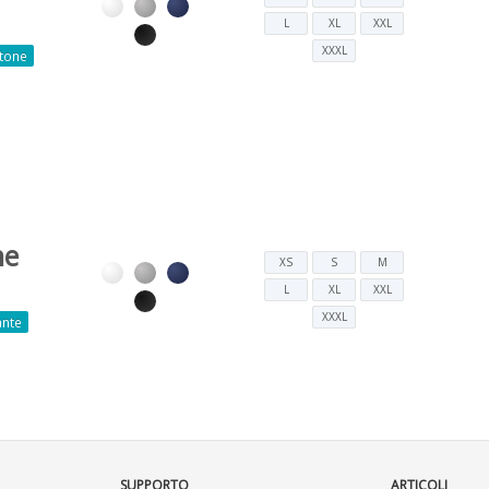
o
L
XL
XXL
XXXL
tone
ne
XS
S
M
o
L
XL
XXL
XXXL
ante
SUPPORTO
ARTICOLI