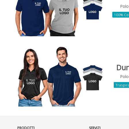
Pol
100% Co
Du
Pol
Traspir
PRODOTTI
SERVIZI