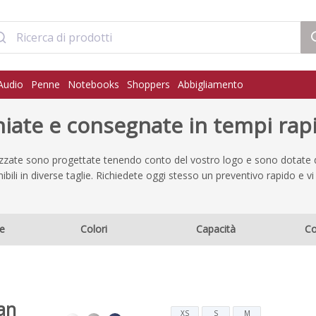
Audio
Penne
Notebooks
Shoppers
Abbigliamento
hiate e consegnate in tempi rap
zzate sono progettate tenendo conto del vostro logo e sono dotate di
bili in diverse taglie. Richiedete oggi stesso un preventivo rapido e vi 
e
Colori
Capacità
C
an
XS
S
M