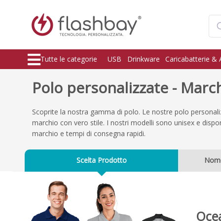
Tutte le categorie
USB
Drinkware
Caricabatterie & 
Polo personalizzate - Marc
Scoprite la nostra gamma di polo. Le nostre polo personali
marchio con vero stile. I nostri modelli sono unisex e disponi
marchio e tempi di consegna rapidi.
Scelta Prodotto
Nom
Oce