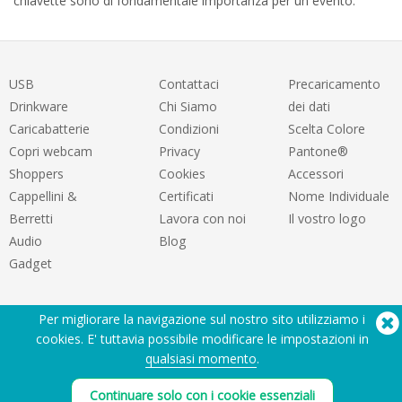
chiavette sono di fondamentale importanza per un evento.
USB
Contattaci
Precaricamento
Drinkware
Chi Siamo
dei dati
Caricabatterie
Condizioni
Scelta Colore
Copri webcam
Privacy
Pantone®
Shoppers
Cookies
Accessori
Cappellini &
Certificati
Nome Individuale
Berretti
Lavora con noi
Il vostro logo
Audio
Blog
Gadget
Per migliorare la navigazione sul nostro sito utilizziamo i
cookies. E' tuttavia possibile modificare le impostazioni in
qualsiasi momento
.
Hai bisogno di aiuto? Tel:
(650) 938-3500 (US)
Continuare solo con i cookie essenziali