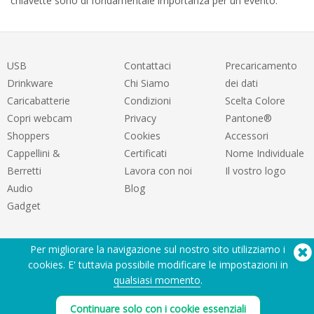
chiavette sono di fondamentale importanza per un evento.
USB
Contattaci
Precaricamento
Drinkware
Chi Siamo
dei dati
Caricabatterie
Condizioni
Scelta Colore
Copri webcam
Privacy
Pantone®
Shoppers
Cookies
Accessori
Cappellini &
Certificati
Nome Individuale
Berretti
Lavora con noi
Il vostro logo
Audio
Blog
Gadget
Per migliorare la navigazione sul nostro sito utilizziamo i
cookies. E' tuttavia possibile modificare le impostazioni in
qualsiasi momento
.
Hai bisogno di aiuto? Tel:
(650) 938-3500 (US)
Continuare solo con i cookie essenziali