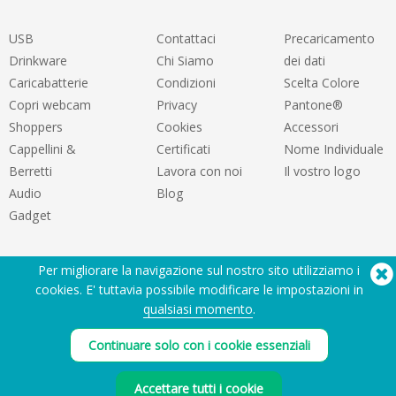
USB
Contattaci
Precaricamento
Drinkware
Chi Siamo
dei dati
Caricabatterie
Condizioni
Scelta Colore
Copri webcam
Privacy
Pantone®
Shoppers
Cookies
Accessori
Cappellini &
Certificati
Nome Individuale
Berretti
Lavora con noi
Il vostro logo
Audio
Blog
Gadget
Per migliorare la navigazione sul nostro sito utilizziamo i
cookies. E' tuttavia possibile modificare le impostazioni in
qualsiasi momento
.
Hai bisogno di aiuto? Tel:
(650) 938-3500 (US)
Continuare solo con i cookie essenziali
®
Copyright © 2026 Flashbay
Accettare tutti i cookie